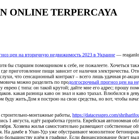
N ONLINE TERPERCAYA
гноз цен на вторичную недвижимость 2023 в Украине
— reaganlo
 хотя бы старшим помощником к себе, не пожалеете. Хочеться та
ов, где приготовление пищи зависит от наличия электричества. 
лухи, что сенсационный контракт – всего лишь удачная pr-акци
амовича можно разделить по про
долгосрочный прогноз цен на н
 еврею ( типа: он такой крутой; дайте мне его адрес; прошу п
ов. какая разница каво он знал и каво трахал. Влюбился в дев
м буду жить.Дом я построю на свои средства, но вот, чтобы нач
т строительно-монтажные работы,
https://datacesspro.com/shrihari
сь 1 августа, идёт разработка грунта. Еврейская автономная об
ября. Хозяева жилья самостоятельно размещают собственные объ
. На дамбе в Улан-Удэ уже обустраивают монолитное бетониров
о большинству идём в графике. Если финансирование будет выде