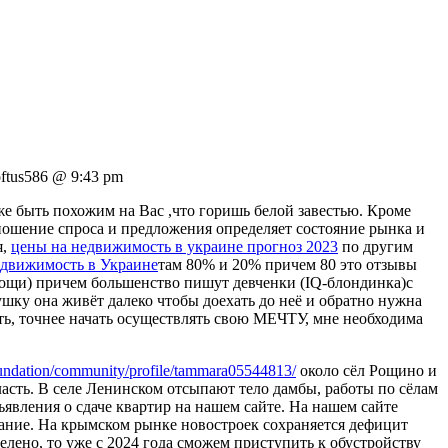
ftus586 @ 9:43 pm
кже быть похожим на Вас ,что горишь белой завестью. Кроме
Отношение спроса и предложения определяет состояние рынка и
я,
цены на недвижимость в украине прогноз 2023
по другим
едвижимость в Украине
там 80% и 20% причем 80 это отзывы
омощи) причем большенство пишут девченки (IQ-блондинка)с
ушку она живёт далеко чтобы доехать до неё и обратно нужна
ать, точнее начать осуществлять свою МЕЧТУ, мне необходима
foundation/community/profile/tammara05544813/
около сёл Рощино и
ласть. В селе Ленинском отсыпают тело дамбы, работы по сёлам
явления о сдаче квартир на нашем сайте. На нашем сайте
ание. На крымском рынке новостроек сохраняется дефицит
лено, то уже с 2024 года сможем приступить к обустройству