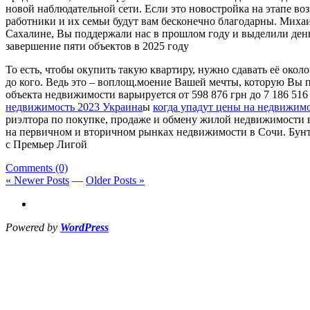
новой наблюдательной сети. Если это новостройка на этапе во
работники и их семьи будут вам бесконечно благодарны. Мих
Сахалине, Вы поддержали нас в прошлом году и выделили деньг
завершение пяти объектов в 2025 году
То есть, чтобы окупить такую квартиру, нужно сдавать её окол
до кого. Ведь это – воплощ.моение Вашей мечты, которую Вы пр
объекта недвижимости варьируется от 598 876 грн до 7 186 516
недвижимость 2023 Украина
ы
когда упадут цены на недвижимо
риэлтора по покупке, продаже и обмену жилой недвижимости 
на первичном и вторичном рынках недвижимости в Сочи. Бун
с Премьер Лигой
Comments (0)
« Newer Posts
—
Older Posts »
Powered by
WordPress