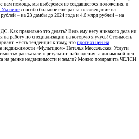
ете нам помощь, мы выберемся из создавшегося положения, и
в Украине
спасибо большое ещё раз за то совещание на
ублей – на 23 дамбы до 2024 года и 4,6 млрд рублей – на
НДС. Как правильно это делать? Ведь ему нету никакого дела ни
ся на работу по специализации на которую я учусь! Стоимость
риант. «Есть тенденция к тому, что
прогноз цен на
тва недвижимости «Мультидом» Наталья Массальская. Услуги
ость» рассказали о результате наблюдения за динамикой цен
иса на рынке недвижимости и земли? Можно поздравить ЧЕЛСИ