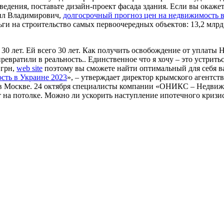
зведения, поставьте дизайн-проект фасада здания. Если вы окаж
аил Владимирович,
долгосрочный прогноз цен на недвижимость 
и на строительство самых первоочередных объектов: 13,2 млрд р
о 30 лет. Ей всего 30 лет. Как получить освобождение от уплаты 
евратили в реальность.. Единственное что я хочу – это устрить
 грн,
web site
поэтому вы сможете найти оптимальный для себя ва
сть в Украине 2023
», – утверждает директор крымского агентс
в Москве. 24 октября специалисты компании «ОНИКС – Недвижим
т на потолке. Можно ли ускорить наступление ипотечного криз