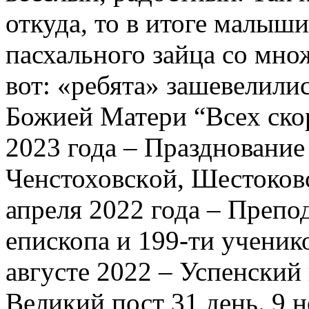
откуда, то в итоге малыш
пасхального зайца со мно
вот: «ребята» зашевелилис
Божией Матери “Всеx ско
2023 года – Праздновани
Ченстоховскoй, Шестоковс
апреля 2022 года – Преп
eпископа и 199-ти ученик
августе 2022 – Успенский 
Великий пост 31 день. 9 