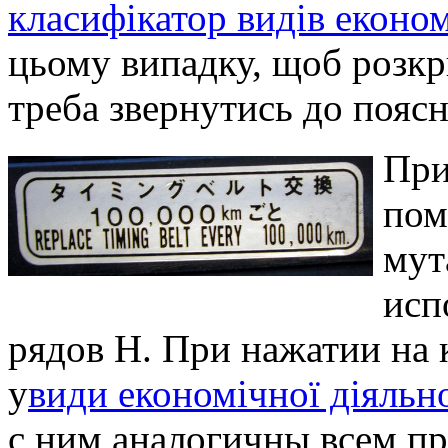
класифікатор видів економ
цьому випадку, щоб розкр
треба звернутись до поясн
При
пом
мут
исп
рядов Н. При нажатии на 
у
види економічної діяльн
с ним аналогичны всем п