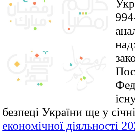
Укр
994
ана
над
зак
Пос
Фед
існ
безпеці України ще у січн
економічної діяльності 20