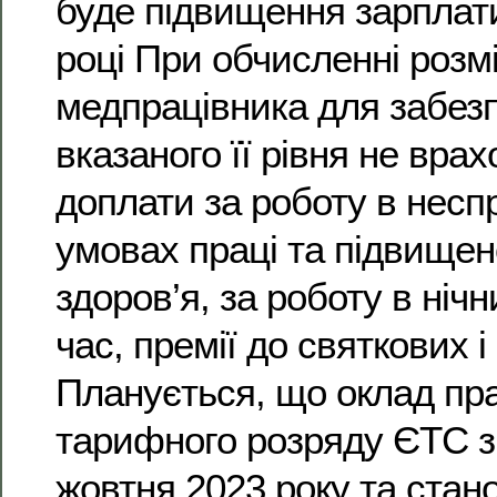
буде підвищення зарплат
році При обчисленні розм
медпрацівника для забез
вказаного її рівня не вра
доплати за роботу в нес
умовах праці та підвищен
здоров’я, за роботу в ніч
час, премії до святкових і
Планується, що оклад пра
тарифного розряду ЄТС з
жовтня 2023 року та стан