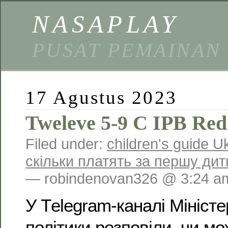
NASAPLAY
PUSAT PEMAINAN
17 Agustus 2023
Tweleve 5-9 C IPB Red
Filed under:
children's guide U
скільки платять за першу дит
— robindenovan326 @ 3:24 a
У Тelegram-каналі Міністе
політики розповіли, чи м