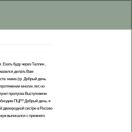
 Ехать буду через Таллин ,
тказался делать Вам
та: мама (гр. Добрый день.
 протяжении многих лет, но
пункт пропуска Выступовичи.
бходим ПЦР? Добрый день, я
оей двоюродной сестре в Россию
о муж выписался с прежнего