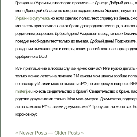
Гражданин Украины, в паспорте прописка – г. Донецк. Добрый день ,
меня Донецкой области но которая подконтрольна Украине, впустят л
України із супутника
но если сделаю полис, тест, справку из банка, с
меня есть пригласительная от брата двоюродного тест пцр, выписка и
родителям разрешен. Добрый день! Разрешен въезд только к близким
поездки необходим тест только до въезда. Добрый день! Подскажите,
рождении въезжающего и сестры, копия российского паспорта родст
одобренного ВОЗ
Или приглашение в любом случае нужно сейчас? Или нужно делать н
только можно лететь на лечение ? И каковы мои шансы вообще попаст
по паспорту Италии можно въехать в РФ, но интересует вопрос о ВНЖ
misteriji.eu
но есть свидетельство о браке? Свидетельство о браке, пасп
родство документами только. Моя мать умерла. Документов, подтве
ли на таможне РФ с такими документами ? Пропустят ли меня зак. Ес
короновирус
« Newer Posts
—
Older Posts »