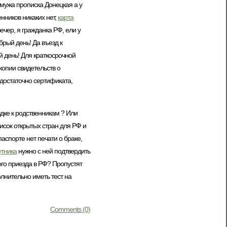
 мужа прописка Донецкая а у
нников никаких нет,
карта
ечер, я гражданка РФ, ели у
брый день! Да въезд к
й день! Для краткосрочной
копии свидетельств о
достаточно сертификата,
дке к родственникам ? Или
исок открытых стран для РФ и
аспорте нет печати о браке,
утника
нужно с ней подтвердить
ого приезда в РФ? Пропустят
олнительно иметь тест на
Comments (0)