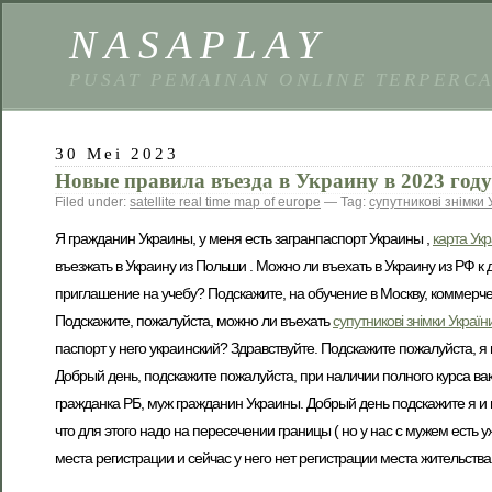
NASAPLAY
PUSAT PEMAINAN ONLINE TERPERC
30 Mei 2023
Новые правила въезда в Украину в 2023 году
Filed under:
satellite real time map of europe
— Tag:
супутникові знімки 
Я гражданин Украины, у меня есть загранпаспорт Украины ,
карта Укр
въезжать в Украину из Польши . Можно ли въехать в Украину из РФ к
приглашение на учебу? Подскажите, на обучение в Москву, коммерче
Подскажите, пожалуйста, можно ли въехать
супутникові знімки Україн
паспорт у него украинский? Здравствуйте. Подскажите пожалуйста, я 
Добрый день, подскажите пожалуйста, при наличии полного курса в
гражданка РБ, муж гражданин Украины. Добрый день подскажите я и 
что для этого надо на пересечении границы ( но у нас с мужем есть
места регистрации и сейчас у него нет регистрации места жительства