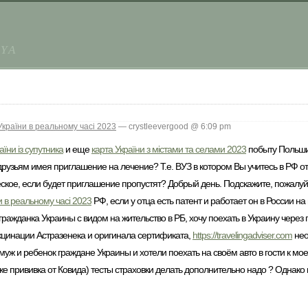
AYA
України в реальному часі 2023
— crystleevergood @ 6:09 pm
аїни із супутника
и еще
карта України з містами та селами 2023
побыту Польши.
 друзьям имея приглашение на лечение? Т.е. ВУЗ в котором Вы учитесь в РФ о
ское, если будет приглашение пропустят? Добрый день. Подскажите, пожалуйс
и в реальному часі 2023
РФ, если у отца есть патент и работает он в России на
гражданка Украины с видом на жительство в РБ, хочу поехать в Украину через 
акцинации Астразенека и оригинала сертификата,
https://travelingadviser.com
нео
муж и ребенок граждане Украины и хотели поехать на своём авто в гости к м
 уже прививка от Ковида) тесты страховки делать дополнительно надо ? Однак