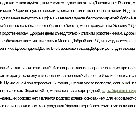
 подскажите пожалуйста , нам с мужем нужно поехать в Донецк через Россию, у
и меня ? Срочно нужно навестить родственников, но не первой линии. Родстве
могут ли меня выпустить из рф на наземном пункте белгород-харьков? Добрый в
з банковского счёта но нет обратного билета, меня пропустят на Украину ? До
 родственникам. Добрый день! Въезд только к близким родственникам. Добры
 необходимо посетить выставку в Москве. Добрый день! Для въезда к сестре – 
венника. Добрый день! Да, по ВНЖ возможен въезд. Добрый день! Для въезда 
овый и ждать пока изготовят? Или сопровождение разрешено только при поез
ь в страну, если еду я в основном на лечение? Знаю, что Италия попала в сп
. Нужна ли ей при пересечении границы копия моего паспорта, если у ней в п
орт, это есть. Здравствуйте, можно ехать к сестре родной,
карта України із суп
рждающих родство нет. Является родство дочери основанием для их совместн
ли есть справка о том ,что гражданин Украины переболел covid, нужно ли доп