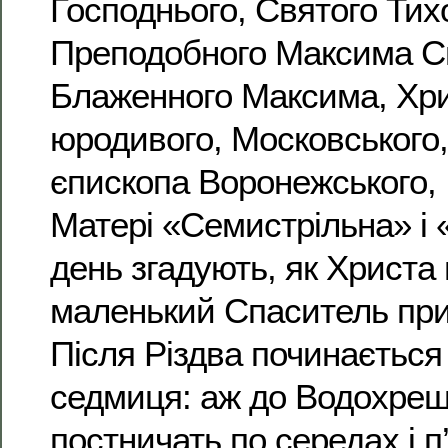
Господнього, Святого Тих
Преподобного Максима С
Блаженного Максима, Хр
юродивого, Московського,
єпископа Воронежського, 
Матері «Семистрільна» і 
день згадують, як Христа 
маленький Спаситель при
Після Різдва починається
седмиця: аж до Водохре
постничать по середах і п