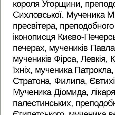
короля Угорщини, препод
Сихловської. Мученика М
пресвітера, преподобного 
іконописця Києво-Печерсь
печерах, мучеників Павла, 
мучеників Фірса, Левкія, К
їхніх, мученика Патрокла,
Стратона, Филипа, Євтихіа
Мученика Діомида, лікаря
палестинських, преподоб
Єгипетського, мученика в