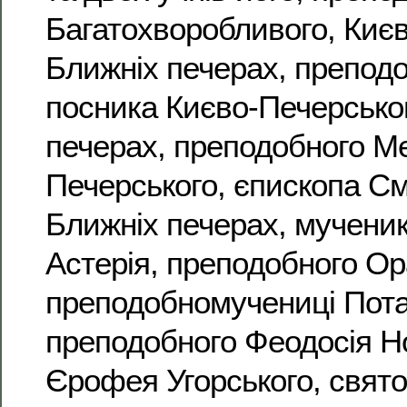
Багатохворобливого, Києв
Ближніх печерах, преподо
посника Києво-Печерськог
печерах, преподобного Ме
Печерського, єпископа См
Ближніх печерах, мученик
Астерія, преподобного Ор
преподобномучениці Потам
преподобного Феодосія Н
Єрофея Угорського, свято