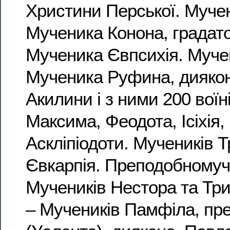
Христини Перської. Муче
Мученика Конона, градатор
Мученика Євпсихія. Мучен
Мученика Руфина, диякон
Акилини і з ними 200 воїн
Максима, Феодота, Ісіхія,
Аскліпіодоти. Мучеників 
Євкарпія. Преподобномуче
Мучеників Нестора та Три
– Мучеників Памфіла, пре