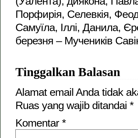
(Уалента), диякона, Павл
Порфирія, Селевкія, Феод
Самуїла, Іллі, Данила, Єре
березня – Мучеників Саві
Tinggalkan Balasan
Alamat email Anda tidak ak
Ruas yang wajib ditandai
*
Komentar
*