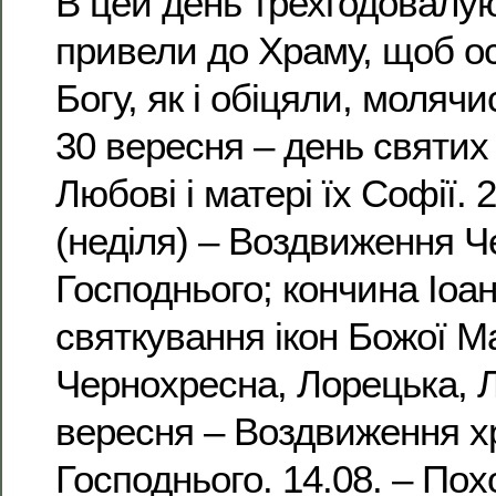
В цей день трехгодовалу
привели до Храму, щоб ос
Богу, як і обіцяли, молячи
30 вересня – день святих 
Любові і матері їх Софії. 
(неділя) – Воздвиження Ч
Господнього; кончина Іоа
святкування ікон Божої М
Чернохресна, Лорецька, Лі
вересня – Воздвиження х
Господнього. 14.08. – По