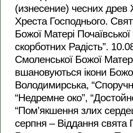
(изнесение) чесних древ
Хреста Господнього. Свят
Божої Матері Почаївської 
скорботних Радість”. 10.0
Смоленської Божої Матері.
вшановуються ікони Божо
Володимирська, “Споручн
“Недремне око”, “Достойно
“Пом’якшення злих сердец
серпня – Віддання свята