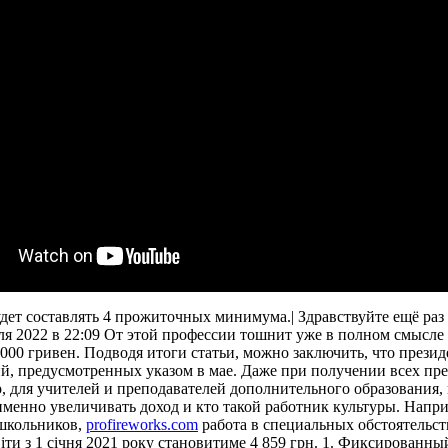
 будет составлять 4 прожиточных минимума.| Здравствуйте ещё р
ля 2022 в 22:09 От этой профессии тошнит уже в полном смысле 
5000 гривен. Подводя итоги статьи, можно заключить, что през
й, предусмотренных указом в мае. Даже при получении всех пре
для учителей и преподавателей дополнительного образования, и
у именно увеличивать доход и кто такой работник культуры. Напр
 школьников,
profireworks.com
работа в специальных обстоятельст
світи з 1 січня 2021 року становитиме 4 859 грн. 1. Фиксирован