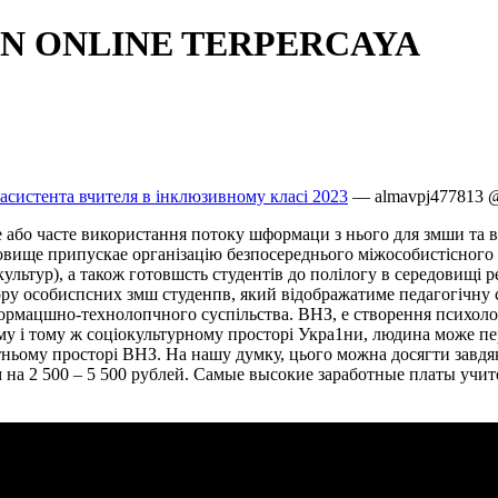
N ONLINE TERPERCAYA
 асистента вчителя в інклюзивному класі 2023
— almavpj477813 @
або часте використання потоку шформаци з нього для змши та в
вище припускае органiзацiю безпосереднього мiжособистiсного (
ультур), а також готовшсть студентiв до полiлогу в середовищi 
ору особиспсних змш студенпв, який вiдображатиме педагогiчну
ормацшно-технолопчного суспiльства. ВНЗ, е створення психолог
у i тому ж соцiокультурному просторi Укра1ни, людина може пе
тньому просторi ВНЗ. На нашу думку, цього можна досягти завд
м на 2 500 – 5 500 рублей. Самые высокие заработные платы учи