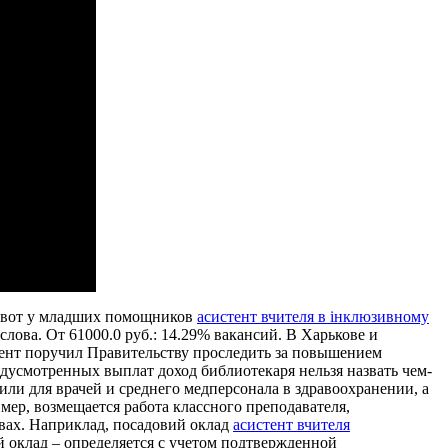
аз вот у младших помощников
асистент вчителя в інклюзивному
слова. От 61000.0 руб.: 14.29% вакансий. В Харькове и
идент поручил Правительству проследить за повышением
дусмотренных выплат доход библиотекаря нельзя назвать чем-
ли для врачей и среднего медперсонала в здравоохранении, а
имер, возмещается работа классного преподавателя,
вах. Наприклад, посадовий оклад
асистент вчителя
ный оклад – определяется с учетом подтвержденной