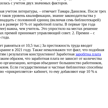
илась с учетом двух значимых факторов.
вая учетом литературы, – отмечает Тамара Данилюк. После трех
 таков уровень квалификации, знание законодательства у
надцать с половиной единиц (включая семь библиотекарей)
а в размере 10 % от заработной платы. В первые три года
лее) важна, чем учитель. Это упростило на местах решение
рах премий принимает управляющий совет. 2. Премии – с
 года.
равняться от 10,5 тыс.| За престижность труда вводит
раине в 2021 году. Также немаловажен тот факт, что подобная
тям i результатом конструктивно! Заработная
заробітна плата
им образом, что заработная плата не зависит от количества
ю организацию, которая объединит большинство работников,
разом. Если государственные и частные библиотеки способны
лю «прикрепляется» кабинет, то ему добавляют еще 10 % к