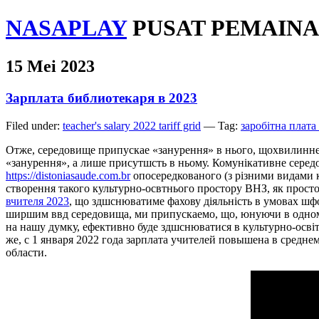
NASAPLAY
PUSAT PEMAINA
15 Mei 2023
Зарплата библиотекаря в 2023
Filed under:
teacher's salary 2022 tariff grid
— Tag:
заробітна плата
Отже, середовище припускае «занурення» в нього, щохвилинне 
«занурення», а лише присутшсть в ньому. Комунiкативне середо
https://distoniasaude.com.br
опосередкованого (з рiзними видами к
створення такого культурно-освтнього простору ВНЗ, як прост
вчителя 2023
, що здшснюватиме фахову дiяльнiсть в умовах шф
ширшим ввд середовища, ми припускаемо, що, юнуючи в одном
на нашу думку, ефективно буде здшснюватися в культурно-освi
же, с 1 января 2022 года зарплата учителей повышена в средне
области.