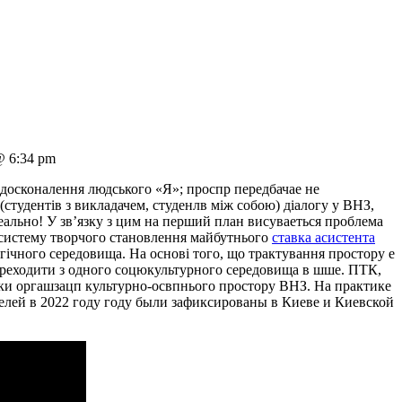
 6:34 pm
досконалення людського «Я»; проспр передбачае не
студентiв з викладачем, студенлв мiж собою) дiалогу у ВНЗ,
реально! У зв’язку з цим на перший план висуваеться проблема
 систему творчого становлення майбутнього
ставка асистента
iчного середовища. На основi того, що трактування простору е
реходити з одного соцюкультурного середовища в шше. ПТК,
яки оргашзацп культурно-освпнього простору ВНЗ. На практике
телей в 2022 году году были зафиксированы в Киеве и Киевской