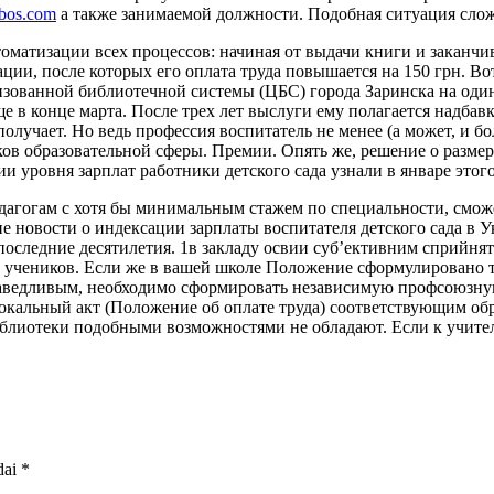
rbos.com
а также занимаемой должности. Подобная ситуация слож
томатизации всех процессов: начиная от выдачи книги и заканчи
ии, после которых его оплата труда повышается на 150 грн. Вот
изованной библиотечной системы (ЦБС) города Заринска на один
 в конце марта. После трех лет выслуги ему полагается надбавк
олучает. Но ведь профессия воспитатель не менее (а может, и бо
ков образовательной сферы. Премии. Опять же, решение о разме
 уровня зарплат работники детского сада узнали в январе этого
агогам с хотя бы минимальным стажем по специальности, сможет 
 новости о индексации зарплаты воспитателя детского сада в Ук
оследние десятилетия. 1в закладу освии суб’ективним сприйнят
 учеников. Если же в вашей школе Положение сформулировано так
праведливым, необходимо сформировать независимую профсоюзну
локальный акт (Положение об оплате труда) соответствующим об
библиотеки подобными возможностями не обладают. Если к учите
dai
*