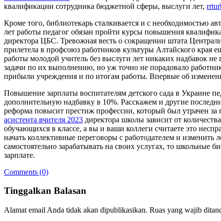
квалификации сотрудника бюджетной сферы, выслуги лет,
rrtu
Кроме того, библиотекарь сталкивается и с необходимостью ав
лет работы педагог обязан пройти курсы повышения квалификац
директора ЦБС. Тревожная весть о сокращении штата Централ
прилетела в профсоюз работников культуры Алтайского края еще
работы молодой учитель без выслуги лет никаких надбавок не п
задачи по их выполнению, но уж точно не порадовало работни
прибыли учреждения и по итогам работы. Впервые об изменении
Повышение зарплаты воспитателям детского сада в Украине пед
дополнительную надбавку в 10%. Расскажем и другие последние
реформа повысит престиж профессии, который был утрачен за п
асистента вчителя 2023
директора школы зависит от количества
обучающихся в классе, а вы и ваши коллеги считаете это нес
начать коллективные переговоры с работодателем и изменить 
самостоятельно зарабатывать на своих услугах, то школьные 
зарплате.
Comments (0)
Tinggalkan Balasan
Alamat email Anda tidak akan dipublikasikan.
Ruas yang wajib ditan