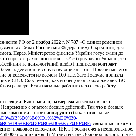
зидента РФ от 2 ноября 2022 г. N 787 «О единовременной
руженных Силах Российской Федерации»). Окрім того, для
ога. Наразі Міністерство фінансів України готує зміни до
атегорії застрахованої особи – «75» (громадяни України, які
есійний та психологічний відбір і підписали контракт
на боевых действий и сопутствующие льготы. Просчитывается
е определяется из расчета 100 тыс. Зато Госдума приняла
ющих в СВО. Собственно, как и обещало в самом начале СВО
ойном размере. Если наемные работники за свою работу
 инфляции. Как правило, размер ежемесячных выплат
? Непременно с опытом боевых действий. Так что в боевых
нные компании – позиционируют себя как отдельные
BF%D0%BB%D0%B0%D1%82%D0%B0-
%BC%D0%BE%D0%B6%D0%B5-%D0%BE/
связанные некими
тно: правовое положение ЧВК в России очень неоднозначное,
м 458 000 подписчиков. В Министерстве Обороны пояснили, что