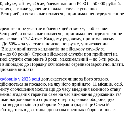
, «Бук», «Тор», «Оса», боевая машина РСЗО – 50 000 рублей.
твиях, а также удвоение оклада в случае успешно
с Венгрией, а остальные полмесяца принимал непосредственное
средственное участие в боевых действиях», – объясняет
 Венгрией, а остальные полмесяца принимал непосредственное
азмере около 13-14 тыс. Каждому рядовому, принимающему
До 50% – за участие в поиске, погрузке, уничтожении
Вік для прийняття кандидатів на військову службу за
д – до 60 років). Строки військової служби при прийнятті на
тної служби становить 3 роки, максимальний – до 5-ти років.
 відповідно до Порядку обчислення середньої заробітної плати,
ідповідна виплата.
ужбовців у 2023 році
допускається лише за його згодою.
йснюється за посадою, на яку його прийнято. 11 місяців, осіб,
оменту оголошення мобілізації до часу введення воєнного стану
еження згаданих гарантій саме на час виконання державних та/
вими національного спротиву є територіальна оборона, рух
є затвердити міністр оборони України (наразі це Олексій
ботодатель в два этапа: до начала военных сборов и после.