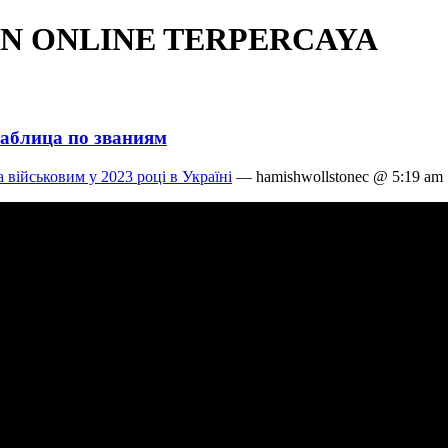
N ONLINE TERPERCAYA
таблица по званиям
 військовим у 2023 році в Україні
— hamishwollstonec @ 5:19 am