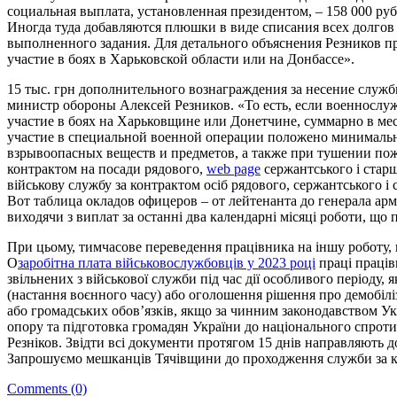
социальная выплата, установленная президентом, – 158 000 ру
Иногда туда добавляются плюшки в виде списания всех долгов п
выполненного задания. Для детального объяснения Резников п
участие в боях в Харьковской области или на Донбассе».
15 тыс. грн дополнительного вознаграждения за несение служб
министр обороны Алексей Резников. «То есть, если военнослу
участие в боях на Харьковщине или Донетчине, суммарно в ме
участие в специальной военной операции положено минимально
взрывоопасных веществ и предметов, а также при тушении пожа
контрактом на посади рядового,
web page
сержантського і старш
військову службу за контрактом осіб рядового, сержантського 
Вот таблица окладов офицеров – от лейтенанта до генерала арми
виходячи з виплат за останні два календарні місяці роботи, що 
При цьому, тимчасове переведення працівника на іншу роботу,
О
заробітна плата військовослужбовців у 2023 році
праці праців
звільнених з військової служби під час дії особливого періоду,
(настання воєнного часу) або оголошення рішення про демобіліз
або громадських обов’язків, якщо за чинним законодавством Ук
опору та підготовка громадян України до національного спротив
Резніков. Звідти всі документи протягом 15 днів направляють 
Запрошуємо мешканців Тячівщини до проходження служби за ко
Comments (0)