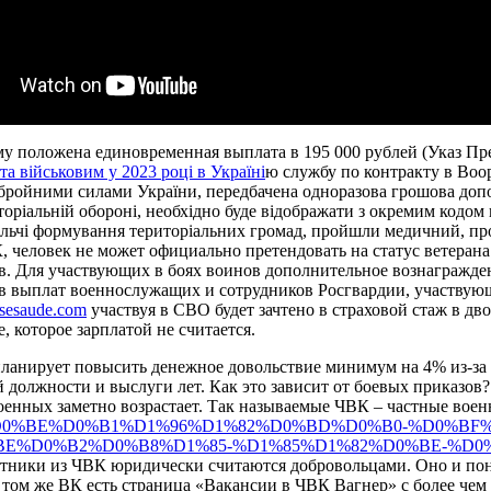
у положена единовременная выплата в 195 000 рублей (Указ Пре
та військовим у 2023 році в Україні
ю службу по контракту в Воо
Збройними силами України, передбачена одноразова грошова допом
оріальній обороні, необхідно буде відображати з окремим кодом к
ьчі формування територіальних громад, пройшли медичний, проф
К, человек не может официально претендовать на статус ветера
. Для участвующих в боях воинов дополнительное вознаграждени
дств выплат военнослужащих и сотрудников Росгвардии, участву
osesaude.com
участвуя в СВО будет зачтено в страховой стаж в дв
 которое зарплатой не считается.
планирует повысить денежное довольствие минимум на 4% из-за
й должности и выслуги лет. Как это зависит от боевых приказов
енных заметно возрастает. Так называемые ЧВК – частные вое
%D1%80%D0%BE%D0%B1%D1%96%D1%82%D0%BD%D0%B0-%D0%
E%D0%B2%D0%B8%D1%85-%D1%85%D1%82%D0%BE-%D0
ники из ЧВК юридически считаются добровольцами. Оно и поня
В том же ВК есть страница «Вакансии в ЧВК Вагнер» с более че