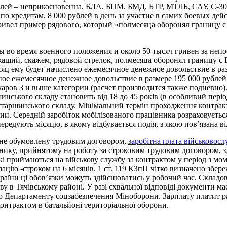
блей – неприкосновенна. БЛА, БПМ, БМД, БТР, МТЛБ, САУ, С-300
о кредитам, 8 000 рублей в день за участие в самих боевых дейс
ривел пример рядового, который «полмесяца оборонял границу 
ы во время военного положения и около 50 тысяч гривен за непо
жащий, скажем, рядовой стрелок, полмесяца оборонял границу с
сяц ему будет начислено ежемесячное денежное довольствие в р
е ежемесячное денежное довольствие в размере 195 000 рублей. 
ров 3 и выше категории (расчет производится также подневно). 
инського складу становить від 18 до 45 років (в особливий періо
і старшинського складу. Мінімальний термін проходження контрак
и. Середній заробіток мобілізованого працівника розраховується
передують місяцю, в якому відбувається подія, з якою пов’язана в
 не обумовлену трудовим договором,
заробітна плата військовосл
нику, прийнятому на роботу за строковим трудовим договором, зді
 які приймаються на військову службу за контрактом у період з м
ацію -строком на 6 місяців. 1 ст. 119 КЗпП чітко визначено збер
раїни ці обов’язки можуть здійснюватись у робочий час. Складо
у в Тячівському районі. У разі схвальної відповіді документи ма
до Департаменту соцзабезпечення Міноборони. Зарплату платит ра
нтрактом в батальйоні територіальної оборони.