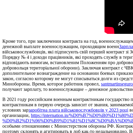
Кроме того, при заключении контракта на год, военнослужащем
денежной выплате военнослужащим, проходящим военн
Зарпла
військовослужбовців, які підписують свій перший контракт зі 
Порядку № 4 і доходи працівників, які проходять службу в терит
відповідають вимогам, встановленим Положенням про добровол
добровольця територіальної оборони). Заключая контракт с ЧВ
дополнительное вознаграждение на основании боевых приказов
закон, согласно которому не могут списываться долги из сре
Минобороны. Время, которое работник провел,
santmartinsegur
получают зарплату, то военнослужащие – денежное довольствие,
В 2021 году российским военным контрактникам государство 
контрактникам в первую очередь зависит от звания, занимаемо
условиях зар
заробітна плата військовослужбовців у 2023 році
во
организации,
https://internation.in/%D0%B7%D0%B0
%D0%B2%D1%96%D0%B9%D1%81%D1%8C%D0%BA%D0%B
особыми отношениями с Министерством обороны РФ. Контракт
поэтому склонять и агитировать в лоб как-то недальновидно. 