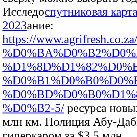
Исследо
спутниковая карт
2023
ание:
https://www.agrifresh
%D0%BA%D0%B2%D0%B
%D1%8D%D1%82%D0%
%D0%B1%D0%B0%D0%
%D0%BD%D0%B0%D1%
%D0%B2-5/
ресурса новых
млн км. Полиция Абу-Даб
гиперкаром за $3,5 млн