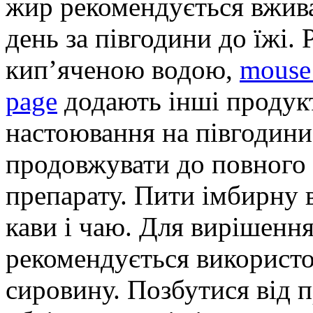
жир рекомендується вжива
день за півгодини до їжі.
кип’яченою водою,
mouse 
page
додають інші продук
настоювання на півгодини
продовжувати до повного
препарату. Пити імбирну 
кави і чаю. Для вирішенн
рекомендується використ
сировину. Позбутися від 