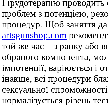
Гірудотерапію проводить 
проблем з потенцією, рек
процедур. Щоб заняття да
artsgunshop.com
рекоменду
той же час – з ранку або в
обраного компонента, мож
імпотенції, варіюється і о
інакше, всі процедури бл
сексуальної спроможності
нормалізується рівень тес