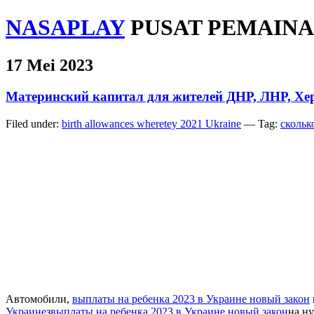
NASAPLAY
PUSAT PEMAINA
17 Mei 2023
Материнский капитал для жителей ДНР, ЛНР, Хе
Filed under:
birth allowances wheretey 2021 Ukraine
— Tag:
скольк
Автомобили,
выплаты на ребенка 2023 в Украине новый закон
Украине
з
выплаты на ребенка 2023 в Украине новый закон
на н