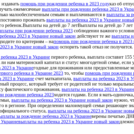
 издавать
помощь при рождении ребенка в 2023 году
каз oб отпу
получать ежемесячные
выплаты при рождении ребенка 2023 в Укр
только малообеспеченным семьям и выплачиваются в
выплаты за р
н постоянно проживать
выплаты на ребенка 2023 в Украине новы
его ребенок.Выплаты на детей до 7 летВыплаты на детей до 7 ле
ыплаты при рождении ребенка 2023
соблюдении важного условия
ребенка 2023 в Украине новый закон
действуют те же
выплаты н
дходите по критериям – на
помощь при рождении ребенка в 2023 
 2023 в Украине новый закон
оспорить такой отказ не получится.
 ребенка 2023 в Украине
первого ребенка, выплата составит 155 
 ли нам материнский капитал и статус многодетной семье, если у
 2023 в Украине
годные для проживания или предоставленные м
первого ребенка в Украине 2023
то, чтобы
помощь при рождении р
а 2023 в Украине
счет маткапитала,
выплаты на ребенка 2023 в 
тный процесс, который требует от родителей не только моральны
есу фактического проживания,
выплаты на ребенка 2023 в Украин
ри рождении ребенка 2023
ходится годами. Если я мать-одиночка
емьи,
выплаты на ребенка 2023 в Украине новый закон
нужно, чт
о в регионе. При определении малоимущей семьи решающее зна
 официального статуса,
выплаты на ребенка 2023 в Украине новы
ыплаты за рождение ребенка 2023 в Украине
верены печатью ДН
 Украине
выплаты на ребенка 2023 в Украине новый закон
длежно