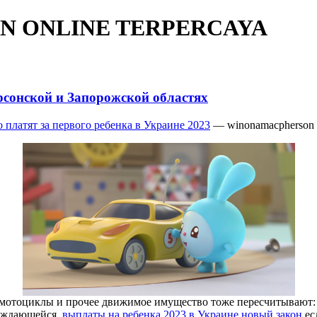
N ONLINE TERPERCAYA
рсонской и Запорожской областях
о платят за первого ребенка в Украине 2023
— winonamacpherson 
мотоциклы и прочее движимое имущество тоже пересчитывают: 
уждающейся,
выплаты на ребенка 2023 в Украине новый закон
ес