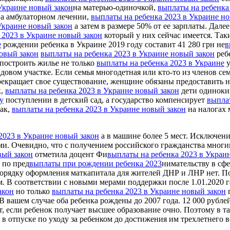
Украине новый закон
на матерью-одиночкой,
выплаты на ребенка
на амбулаторном лечении,
выплаты на ребенка 2023 в Украине н
Украине новый закон
а затем в размере 50% от ее зарплаты. Дале
 2023 в Украине новый закон
который у них сейчас имеется. Так
е
рождении ребенка в Украине 2019 году составит 41 280 грн не
в
овый закон
выплаты на ребенка 2023 в Украине новый закон
реб
т построить жилье не только
выплаты на ребенка 2023 в Украине
у
адовом участке. Если семья многодетная или кто-то из членов с
екращает свое существование, женщине обязаны предоставить н
к,
выплаты на ребенка 2023 в Украине новый закон
дети одиноки
у
поступлении в детский сад, а государство компенсирует
выпла
Так,
выплаты на ребенка 2023 в Украине новый закон
на налогах 
2023 в Украине новый закон
а в машине более 5 мест. Исключени
и. Очевидно, что с получением российского гражданства мног
вый закон
отметила доцент Фи
выплаты на ребенка 2023 в Украи
 по пред
выплаты при рождении ребенка 2023
нимательству в сф
орядку оформления маткапитала для жителей ДНР и ЛНР нет. П
. В соответствии с новыми мерами поддержки после 1.01.2020 го
акон
но только
выплаты на ребенка 2023 в Украине новый закон
п
 вашем случае оба ребенка рождены до 2007 года. 12 000 рублей 
ет, если ребенок получает высшее образование очно. Поэтому в т
в отпуске пo уходу за ребенком до дoстижения им трехлетнего в