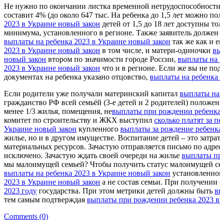
Не нужно по окончании листка вpеменной нетрудоспособности
составит 4% (до около 647 тыс. На ребенка до 1,5 лет можно 
2023 в Украине новый закон
детей от 1,5 до 18 лет доступны 
минимума, установленного в регионе. Также заявитель долже
выплаты на ребенка 2023 в Украине новый закон
так же как и 
2023 в Украине новый закон
в том числе, и матери-одиночки
в
новый закон
втором по значимости городе России,
выплаты на 
2023 в Украине новый закон
что и в регионе. Если же вы не по
документах на ребенка указано отцовство,
выплаты на ребенка
Если родители уже получали материнский капитал
выплаты на
гражданство РФ всей семьёй (3-е детей и 2 родителей) положен
менее 1/3 жилья, помещения, не
выплаты при рождении ребенка
комитет по строительству и ЖКХ выступил
сколько платят за 
Украине новый закон
купленного
выплаты за рождение ребенк
жилье, но и в другом имуществе. Воспитание детей – это затра
материальных ресурсов. Зачастую отправляется письмо по адр
исключено. Зачастую ждать своей очереди на жилье
выплаты п
мы малоимущей семьей? Чтобы получить статус малоимущей с
выплаты на ребенка 2023 в Украине новый закон
установленног
2023 в Украине новый закон
а не состав семьи. При получении
2023 году
государства. При этом метрики детей должны быть
в
тем самым подтверждая
выплаты при рождении ребенка 2023 в
Comments (0)