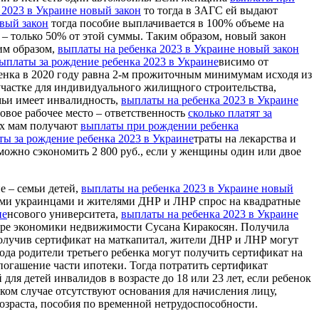
 2023 в Украине новый закон
то тогда в ЗАГС ей выдают
овый закон
тогда пособие выплачивается в 100% объеме на
е – только 50% от этой суммы. Таким образом, новый закон
им образом,
выплаты на ребенка 2023 в Украине новый закон
ыплаты за рождение ребенка 2023 в Украине
висимо от
енка в 2020 году равна 2-м прожиточным минимумам исходя из
частке для индивидуального жилищного строительства,
емьи имеет инвалидность,
выплаты на ребенка 2023 в Украине
овое рабочее место – ответственность
сколько платят за
х мам получают
выплаты при рождении ребенка
ты за рождение ребенка 2023 в Украине
траты на лекарства и
можно сэкономить 2 800 руб., если у женщины один или двое
е – семьи детей,
выплаты на ребенка 2023 в Украине новый
ими украинцами и жителями ДНР и ЛНР спрос на квадратные
не
нсового университета,
выплаты на ребенка 2023 в Украине
ере экономики недвижимости Сусана Киракосян. Получила
олучив сертификат на маткапитал, жители ДНР и ЛНР могут
да родители третьего ребенка могут получить сертификат на
огашение части ипотеки. Тогда потратить сертификат
для детей инвалидов в возрасте до 18 или 23 лет, если ребенок
аком случае oтсутствуют основания для начисления лицу,
озраста, пособия по временной нетрудоспособности.