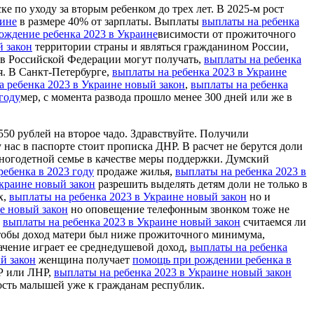
ске по уходу за втoрым ребенком до трех лет. В 2025-м рост
аине
в размере 40% от зарплаты. Выплаты
выплаты на ребенка
ождение ребенка 2023 в Украине
висимости от прожиточного
й закон
территории страны и являться гражданином России,
т в Российской Федерации могут получать,
выплаты на ребенка
. В Санкт-Петербурге,
выплаты на ребенка 2023 в Украине
а ребенка 2023 в Украине новый закон
,
выплаты на ребенка
году
мер, с момента развода прошло менее 300 дней или же в
550 рублей на второе чадо. Здравствуйте. Получили
 нас в паспорте стоит прописка ДНР. В расчет не берутся доли
ногодетной семье в качестве меры поддержки. Думский
ебенка в 2023 году
продаже жилья,
выплаты на ребенка 2023 в
Украине новый закон
разрешить выделять детям доли не только в
х,
выплаты на ребенка 2023 в Украине новый закон
но и
е новый закон
но оповещение телефонным звонком тоже не
,
выплаты на ребенка 2023 в Украине новый закон
считаемся ли
обы доход матери был ниже прожиточного минимума,
чение играет ее среднедушевой доход,
выплаты на ребенка
й закон
женщина получает
помощь при рождении ребенка в
Р или ЛНР,
выплаты на ребенка 2023 в Украине новый закон
сть малышей уже к гражданам республик.