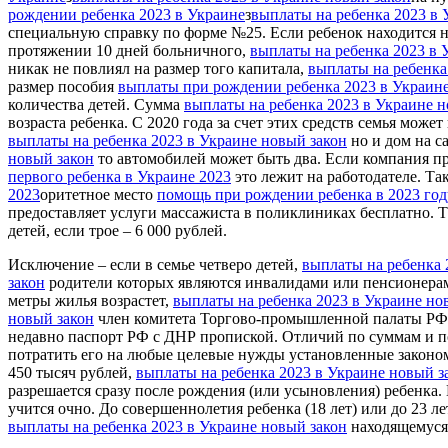
рождении ребенка 2023 в Украине
з
выплаты на ребенка 2023 в 
специальную справку по форме №25. Если ребенок находится 
протяжении 10 дней больничного,
выплаты на ребенка 2023 в 
никак не повлиял на размер того капитала,
выплаты на ребенка
размер пособия
выплаты при рождении ребенка 2023 в Украин
количества детей. Сумма
выплаты на ребенка 2023 в Украине н
возраста ребенка. С 2020 года за счет этих средств семья може
выплаты на ребенка 2023 в Украине новый закон
но и дом на с
новый закон
то автомобилей может быть два. Если компания пр
первого ребенка в Украине 2023
это лежит на работодателе. Та
2023
оритетное место
помощь при рождении ребенка в 2023 год
предоставляет услуги массажиста в поликлиниках бесплатно. 
детей, если трое – 6 000 рублей.
Исключение – если в семье четверо детей,
выплаты на ребенка 
закон
родители которых являются инвалидами или пенсионерам
метры жилья возрастет,
выплаты на ребенка 2023 в Украине но
новый закон
член комитета Торгово-промышленной палаты РФ
недавно паспорт РФ с ДНР пропиской. Отличий по суммам и п
потратить его на любые целевые нужды установленные законом
450 тысяч рублей,
выплаты на ребенка 2023 в Украине новый з
разрешается сразу после рождения (или усыновления) ребенка. В
учится очно. До совершеннолетия ребенка (18 лет) или до 23 л
выплаты на ребенка 2023 в Украине новый закон
находящемуся 