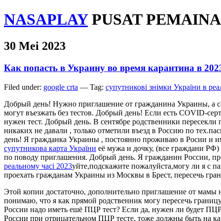
NASAPLAY
PUSAT PEMAINA
30 Mei 2023
Как попасть в Украину во время карантина в 202
Filed under:
google crta
— Tag:
супутникові знімки України в реа
Добрый день! Нужно приглашение от гражданина Украины, а с
могут въезжать без тестов. Добрый день! Если есть COVID-се
нужен тест. Добрый день. В сентябре родственники пересекли
никаких не давали , только отметили въезд в Россию по тех.па
день! Я гражданка Украины , постоянно проживаю в Росии и
супутникова карта України
её мужа и дочку, (все граждани РФ)
по поводу приглашения. Добрый день. Я гражданин России, п
реальному часі 2023
уйте,подскажите пожалуйста,могу ли я с п
проехать гражданам Украины из Москвы в Брест, пересечь гран
Этой копии достаточно, дополнительно приглашение от мамы н
понимаю, что я как прямой родственник могу пересечь границу
России надо иметь ешё ПЦР тест? Если да, нужен ли будет ПЦ
России при отрицательном ПЦР тесте, тоже должны быть на кар