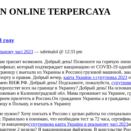
N ONLINE TERPERCAYA
3 году
льному часі 2023
— sabrinalol @ 12:33 pm
ам транзит возможен. Добрый день! Позвоните на горячую лин
ртификат, который подтверждает вакцинацию от COVID-19 одной
 границу ( выехали из Украины в Россию) грузовой машиной, за
спорту и правам. Добрый вечер,
карта України з супутника 2023
о
 имею ВНЖ РФ. Добрый день! Подскажите, пожалуйста,
супутник
 пропустят всех на границе в Украину? Добрый день! На основа
роживаю в Калининградской обл. Мама проживает на Украине, г
арнем прилететь в Россию.Он гражданин Украины а я гражданка Р
ицу в Польшу, и въехать в Украину
е нужно? Хочу поехать в Россию с целью работы по специальнос
. Правильно я понимаю, что необходим тест за 72 часа, сертиф
Р (я вакциниро
супутникова карта України в реальному часі 2023
а
антине 2 недели? Я вакцинирован файзером. В консульстве Росс