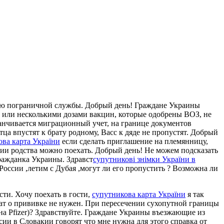
ию пограничной службы. Добрый день! Граждане Украины
 или несколькими дозами вакцин, которые одобрены ВОЗ, не
канчивается миграционный учет, на границе документов
тца впустят к брату родному, Васс к дяде не пропустят. Добрый
ова карта України
если сделать приглашение на племянницу,
нии родства можно поехать. Добрый день! Не можем подсказать
ражданка Украины. Здравст
супутникові знімки України в
оссии ,летим с Дубая ,могут ли его пропустить ? Возможна ли
ти. Хочу поехать в гости,
супутникова карта України
я так
икат о прививке не нужен. При пересечении сухопутной границы
на Pfizer)? Здравствуйте. Граждане Украины въезжающие из
ии в Словакии говорят что мне нужна для этого справка от