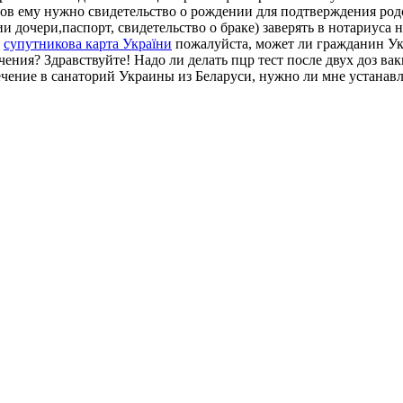
нтов ему нужно свидетельство о рождении для подтверждения ро
и дочери,паспорт, свидетельство о браке) заверять в нотариуса
,
супутникова карта України
пожалуйста, может ли гражданин 
ения? Здравствуйте! Надо ли делать пцр тест после двух доз в
ечение в санаторий Украины из Беларуси, нужно ли мне устанав