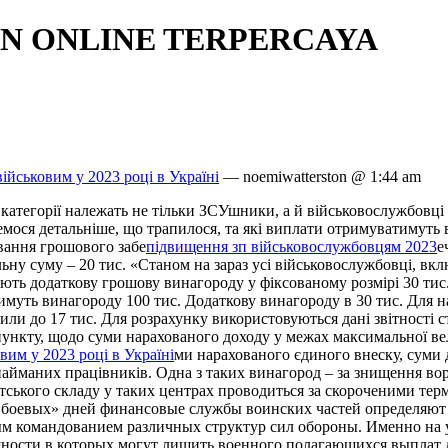
N ONLINE TERPERCAYA
військовим у 2023 році в Україні
— noemiwatterston @ 1:44 am
 категорії належать не тільки ЗСУшники, а й військовослужбовці
емося детальніше, що трапилося, та які виплати отримуватимуть
вання грошового забе
підвищення зп військовослужбовцям 2023
е
ьну суму – 20 тис. «Станом на зараз усі військовослужбовці, вкл
ють додаткову грошову винагороду у фіксованому розмірі 30 тис.
тимуть винагороду 100 тис. Додаткову винагороду в 30 тис. Для н
или до 17 тис. Для розрахунку використовуються дані звітності
пункту, щодо суми нарахованого доходу у межах максимальної вел
вим у 2023 році в Україні
ми нарахованого єдиного внеску, суми
найманих працівників. Одна з таких винагород – за знищення вор
тського складу у таких центрах проводиться за скороченими терм
«боевых» дней финансовые службы воинских частей определяют
м командованием различных структур сил обороны. Именно на 
ности в которых могут лишить военного полагающихся выплат да