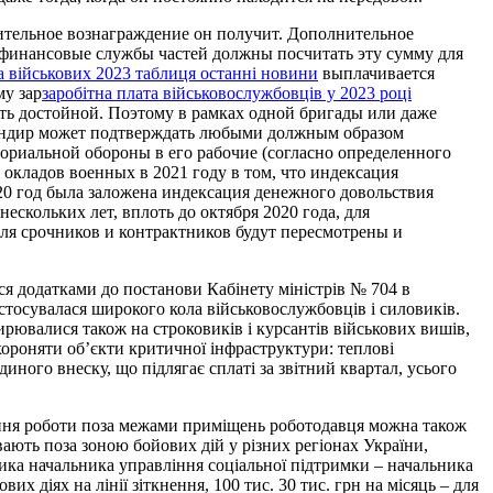
ительное вознаграждение он получит. Дополнительное
 финансовые службы частей должны посчитать эту сумму для
а військових 2023 таблиця останні новини
выплачивается
му зар
заробітна плата військовослужбовців у 2023 році
ть достойной. Поэтому в рамках одной бригады или даже
мандир может подтверждать любыми должным образом
ориальной обороны в его рабочие (согласно определенного
окладов военных в 2021 году в том, что индексация
020 год была заложена индексация денежного довольствия
скольких лет, вплоть до октября 2020 года, для
ля срочников и контрактников будут пересмотрены и
я додатками до постанови Кабінету міністрів № 704 в
а стосувалася широкого кола військовослужбовців і силовиків.
рювалися також на строковиків і курсантів військових вишів,
хороняти об’єкти критичної інфраструктури: теплові
 єдиного внеску, що підлягає сплаті за звітний квартал, усього
нання роботи поза межами приміщень роботодавця можна також
ають поза зоною бойових дій у різних регіонах України,
пника начальника управління соціальної підтримки – начальника
х діях на лінії зіткнення, 100 тис. 30 тис. грн на місяць – для