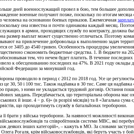
ольше дней военнослужащий провел в бою, тем большее дополн
раждение военные получают позже, поскольку по итогам месяца
о человека на основании боевых приказов. Ежемесячная
зарплат
 поскольку она известна и почти одинакова каждый месяц. Поэто
служащих в армии, проходящих службу по контракту, должна бы
она размер выплат может существенно отличаться. Поэтому ко
зывают на привлечение добровольца к выполнению задач террит
ся от 3405 до 4540 гривен. Особенность процедуры увеличения 
 существенно сэкономить бюджетные средства. 1. В бюджете на 2
сновывая тем, что нечем будет платить. В течение последних не
вело к обесцениванию последних на 47%. В 2021 году оклады д
ийской Федерации за минувший год.
роны проводило в период с 2012 по 2018 год. Усе це регулюєтьс
з це 30, 50 і 100 тис. Також надбавка в 30 тис. Саме ця надбавк
ро працю, з ними не укладається трудовий договір. Остання поши
ойових завдань. Передбачається, що територіальна оборона має о
ськових й інше. 4 − р. 6)» (в розрізі місяців) та 8 «Загальна сума
зервістів, що проходитимуть службу в батальйонах тероборони.
а її брати у війська тероборони. За наявності можливості вико
ійськовослужбовців та співробітників системи МВС, які перебув
також деяких інших категорій», – кажуть в МО. За словами засту
лега Рогаля, крім військовослужбовців, які беруть участь у бойови