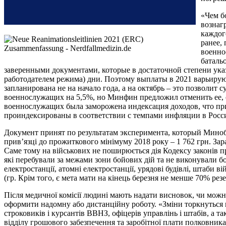
«Чем б
вознаг
каждог
ранее,
военно
баталь
заверенными документами, которые в достаточной степени ука
работодателем режима) дни. Поэтому выплаты в 2021 варьируют
запланирована не на начало года, а на октябрь – это позволит
военнослужащих на 5,5%, но Минфин предложил отменить ее, обо
военнослужащих была заморожена индексация доходов, что при
проиндексированы в соответствии с темпами инфляции в Росс
Документ принят по результатам эксперимента, который Минобо
прив’язці до прожиткового мінімуму 2018 року – 1 762 грн. Зара
Саме тому на військових не поширюється дія Кодексу законів п
які перебували за межами зони бойових дій та не виконували б
електростанції, атомні електростанції, урядові будівлі, штаби вій
(гр. Крім того, є мета мати на кінець березня не менше 70% ре
Після медичної комісії людині мають надати висновок, чи можн
оформити надомну або дистанційну роботу. «Зміни торкнуться в
строковиків і курсантів ВВНЗ, офіцерів управлінь і штабів, а 
відділу грошового забезпечення та заробітної плати полковника О