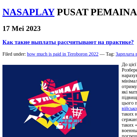
NASAPLAY
PUSAT PEMAINA
17 Mei 2023
Как такие выплаты рассчитывают на практике?
Filed under:
how much is paid in Teroboron 2022
— Tag:
Зарплата 
До цієї
Розбер
нараху
мінімал
отриму
які ма
підвищ
цього 
військо
таких 
сержан
таких 
военны
погреш