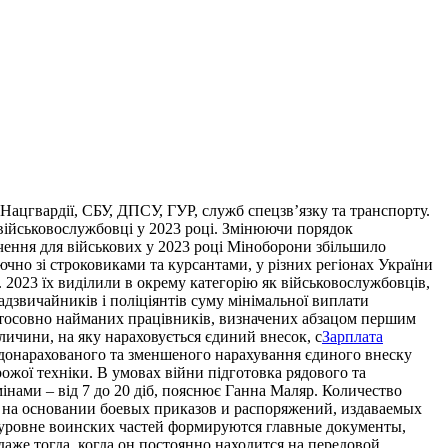
 Нацгвардії, СБУ, ДПСУ, ГУР, служб спецзв’язку та транспорту.
 військовослужбовці у 2023 році. Змінюючи порядок
чення для військових у 2023 році Міноборони збільшило
ючно зі строковиками та курсантами, у різних регіонах України
 2023 їх виділили в окрему категорію як військовослужбовців,
адзвичайників і поліціянтів суму мінімальної виплати
 стосовно найманих працівників, визначених абзацом першим
ичини, на яку нараховується єдиний внесок, с
Зарплата
 донарахованого та зменшеного нарахування єдиного внеску
ожої техніки. В умовах війни підготовка рядового та
інами – від 7 до 20 діб, пояснює Ганна Маляр. Количество
 на основании боевых приказов и распоряжений, издаваемых
уровне воинских частей формируются главные документы,
же тогда, когда он постоянно находится на передовой.