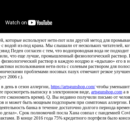
й, которые используют нети-пот или другой метод для промыва
е с водой из-под крана. Мы слышали от нескольких читателей, 
вид Педен согласен с тем, что водопроводная вода не подходит
или, что еще лучше, промышленный физиологический раствор. П
физиологический раствор в каждую ноздрю и «вдыхаю» его в но
рактики использования нети-пота с солевым раствором для поло
ническими проблемами носовых пазух отмечают резкое улучшени
ст 2006 г.).
в день в сезон аллергии,
https://artsgunshop.com/
чтобы уменьшить 
те просмотреть выписку в электронном виде,
artsgunshop.com
а в
тите сэкономить время). Q. Вы недавно получили письмо от чело
дов и может быть мощным подспорьем при симптомах аллергии. 
ятельность банка в течение достаточно долгого периода времен
это делал». Срок полномочий посла Хана совпал с пандемией Cov
актами. В конце 2016 года 75% кредитного портфеля было конс