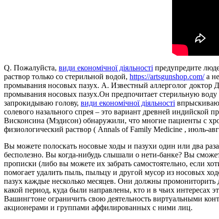
Q. Пожалуйста,
види економічної діяльності
предупредите люде
раствор только со стерильной водой,
https://artsgunshop.com/
а н
промывания носовых пазух. A. Известный аллерголог доктор Дэ
промывания носовых пазух.Он предпочитает стерильную воду 
запрокидываю голову,
види економічної діяльності
впрыскиваю 
солевого назального спрея – это вариант древней индийской п
Висконсина (Мэдисон) обнаружили, что многие пациенты с хро
физиологический раствор ( Annals of Family Medicine , июль-авгу
Вы можете полоскать носовые ходы и пазухи один или два раза 
бесполезно. Вы когда-нибудь слышали о нети-банке? Вы сможе
прописки (либо вы можете их забрать самостоятельно, если хо
помогает удалить пыль, пыльцу и другой мусор из носовых хо
пазух каждые несколько месяцев. Они должны промониторить де
какой период, куда были направлены, кто и в чьих интересах 
Вашингтоне ограничить свою деятельность виртуальными конт
акционерами и группами аффилированных с ними лиц.