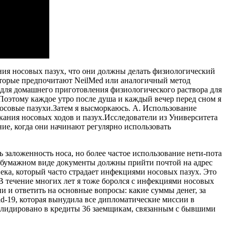
ния носовых пазух, что они должны делать физиологический
которые предпочитают NeilMed или аналогичный метод
 для домашнего приготовления физиологического раствора для
оэтому каждое утро после душа и каждый вечер перед сном я
совые пазухи.Затем я высморкаюсь. A. Использование
скания носовых ходов и пазух.Исследователи из Университета
е, когда они начинают регулярно использовать
заложенность носа, но более частое использование нети-пота
 бумажном виде документы должны прийти почтой на адрес
века, который часто страдает инфекциями носовых пазух. Это
В течение многих лет я тоже боролся с инфекциями носовых
и и ответить на основные вопросы: какие суммы денег, за
id-19, которая вынудила все дипломатические миссии в
олидировано в кредиты 36 заемщикам, связанным с бывшими