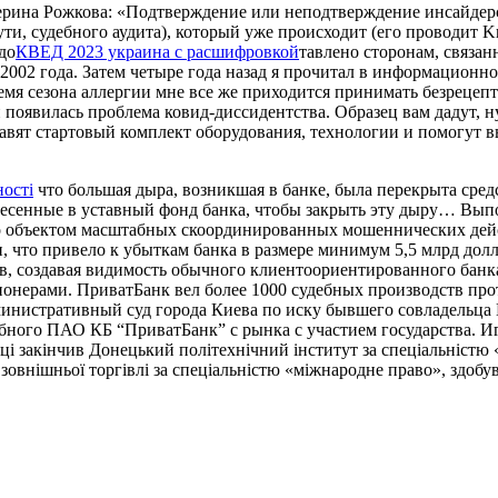
ерина Рожкова: «Подтверждение или неподтверждение инсайдерс
сути, судебного аудита), который уже происходит (его проводит Kr
до
КВЕД 2023 украина с расшифровкой
тавлено сторонам, связ
т 2002 года. Затем четыре года назад я прочитал в информацио
емя сезона аллергии мне все же приходится принимать безрецепт
 появилась проблема ковид-диссидентства. Образец вам дадут, н
авят стартовый комплект оборудования, технологии и помогут 
ності
что большая дыра, возникшая в банке, была перекрыта сред
внесенные в уставный фонд банка, чтобы закрыть эту дыру… Вып
о объектом масштабных скоординированных мошеннических дейст
 что привело к убыткам банка в размере минимум 5,5 млрд дол
в, создавая видимость обычного клиентоориентированного банк
ионерами. ПриватБанк вел более 1000 судебных производств пр
административный суд города Киева по иску бывшего совладельц
ого ПАО КБ “ПриватБанк” с рынка с участием государства. Иго
ці закінчив Донецький політехнічний інститут за спеціальністю 
зовнішньої торгівлі за спеціальністю «міжнародне право», здобув 