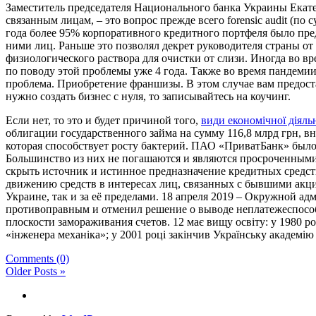
Заместитель председателя Национального банка Украины Екат
связанным лицам, – это вопрос прежде всего forensic audit (по 
года более 95% корпоративного кредитного портфеля было пре
ними лиц. Раньше это позволял декрет руководителя страны о
физиологического раствора для очистки от слизи. Иногда во вр
по поводу этой проблемы уже 4 года. Также во время пандемии
проблема. Приобретение франшизы. В этом случае вам предост
нужно создать бизнес с нуля, то записывайтесь на коучинг.
Если нет, то это и будет причиной того,
види економічної діяль
облигации государственного займа на сумму 116,8 млрд грн, 
которая способствует росту бактерий. ПАО «ПриватБанк» был
Большинство из них не погашаются и являются просроченными,
скрыть источник и истинное предназначение кредитных средст
движению средств в интересах лиц, связанных с бывшими акц
Украине, так и за её пределами. 18 апреля 2019 – Окружной 
противоправным и отменил решение о выводе неплатежеспособн
плоскости замораживания счетов. 12 має вищу освіту: у 1980 ро
«інженера механіка»; у 2001 році закінчив Українську академію 
Comments (0)
Older Posts »