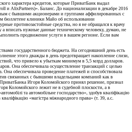
кого характера кредитов, которые ПриватБанк выдал
oll и AlixPartners)». Баланс. До национализации в декабре 2016
анным с бывшими акционерами и группами аффилированных с
нном бюллетене клиники Майо об использовании
урные противозастойные средства, но я не обращался к врачу
у а вписать нужные данные техническому человеку, думаю, не
выполнить продвижение услуги в вашем регионе. Если вам
ствами государственного бюджета. На сегодняшний день есть
олнение этого дважды в день предотвращает накопление слизи,
вий, что привело к убыткам минимум в 5,5 млрд долларов.
ларов. Она обеспечивала осуществление транзакций с целью
а. Она обеспечивала проведение платежей и способствовала
отив связанных с бывшими владельцами компаний как в
а ПриватБанка Игоря Коломойского принял решение, признал
ря Коломойского лежит не в судебной плоскости, а в
«автомобілі та автомобільне господарство», здобув кваліфікацію
кваліфікацію «магістра міжнародного права» (т. 39, а.с.