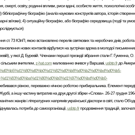
я, смерті, освіту, родинні впливи, риси вдачі, особисте життя, психологічні особ
3) бібліографічну біографію (аналіз наукових конструктів автора, історія створе
арні зв’язки); 4) ситуаційну біографію, або біографію середовища (події та умо
досліджується)
я ст. 73 КЗпП, якою встановлено перелік святкових та неробочих днів, робота 
становлення нових контактів відбулися на зустрічах вдома в молодої письменни
евій), у якої Д. Буревій. Членами першої президії зібрання стали Г. Гуменна, 
в сільським вчителем,
z-hat.com
малюванню вчився у Варшаві,
usbtp.fr
до Америк
e%d0%bf%d0%b5%d1%80%d0%b0%d1%82%d0%b8%d0%b2%d0%bd%d0%b5-
-%d1%83%d0%ba%d1%80%d0%b0%d1%97%d0%bd%d0%b0-
ебивався різною, переважно нічною роботою прибиральника. Елемент передба
урбі, а іншу частину витратив на друк другої збірки «Слова». 26-27 грудня 1964 
ітних жанрів і літературних напрямів української діаспори в світі, стало Об’є
дчувалась потреба до самоорганізації,
usbtp.fr
продовження традицій, започат