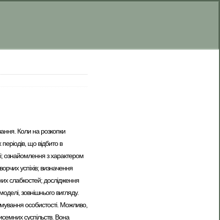
ання. Коли на розкопки
періодів, що відбито в
ні; ознайомлення з характером
ворчих успіхів; визначення
мних слабкостей; дослідження
моделі, зовнішнього вигляду.
рмування особистості. Можливо,
писемних суспільств. Вона