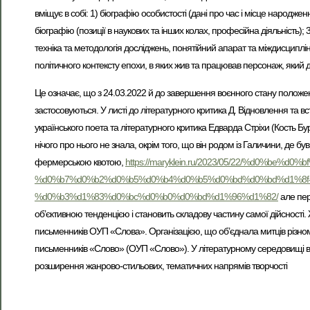
вміщує в собі: 1) біографію особистості (дані про час і місце народженн
біографію (позиції в наукових та інших колах, професійна діяльність); 
техніка та методологія досліджень, понятійний апарат та міждисциплін
політичного контексту епохи, в яких жив та працював персонаж, який 
Це означає, що з 24.03.2022 й до завершення воєнного стану положенн
застосовуються. У листі до літературного критика Д. Відновлення та в
українського поета та літературного критика Едварда Стріхи (Кость Бур
нічого про нього не знала, окрім того, що він родом із Галичини, де бу
фермерською квотою,
https://maryklein.ru/2023/05/22/%d0%b
%d0%b7%d0%b2%d0%b5%d0%b4%d0%b5%d0%bd%d0%bd%d1%8f
%d0%b3%d1%83%d0%bc%d0%b0%d0%bd%d1%96%d1%82/
але пер
об’єктивною тенденцією і становить складову частину самої дійсності. Ж
письменників ОУП «Слова». Організацією, що об’єднала митців різноман
письменників «Слово» (ОУП «Слово»). У літературному середовищі ві
розширення жанрово-стильових, тематичних напрямів творчості