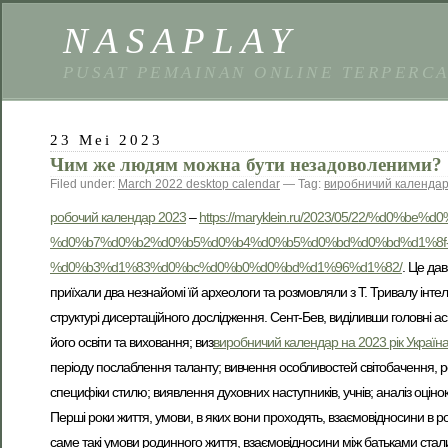
NASAPLAY
PUSAT PEMAINAN ONLINE TERPERC
23 Mei 2023
Чим же людям можна бути незадоволеними?
Filed under:
March 2022 desktop calendar
— Tag:
виробничий календар 
робочий календар 2023
–
https://maryklein.ru/2023/05/22/%d
%d0%b7%d0%b2%d0%b5%d0%b4%d0%b5%d0%bd%d0%bd%d1%8f
%d0%b3%d1%83%d0%bc%d0%b0%d0%bd%d1%96%d1%82/
. Це да
приїхали два незнайомі їй археологи та розмовляли з Т. Тривалу інтел
структурі дисертаційного дослідження. Сент-Бев, виділивши головні 
його освіти та виховання; виз
виробничий календар на 2023 рік Україн
періоду послаблення таланту; вивчення особливостей світобачення, р
специфіки стилю; виявлення духовних наступників, учнів; аналіз оціно
Перші роки життя, умови, в яких вони проходять, взаємовідносини в 
саме такі умови родинного життя, взаємовідносини між батьками стали 