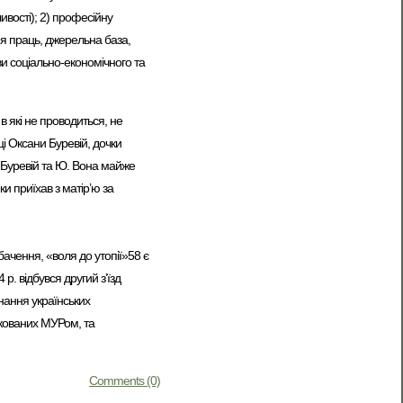
ливості); 2) професійну
ння праць, джерельна база,
ви соціально-економічного та
в які не проводиться, не
ці Оксани Буревій, дочки
О. Буревій та Ю. Вона майже
и приїхав з матір’ю за
чення, «воля до утопії»58 є
р. відбувся другий з’їзд
днання українських
кованих МУРом, та
Comments (0)