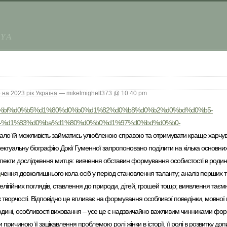
AYA
на 2023 рік Україна
— mikelmighell373 @ 10:40 pm
0%be%d0%bf%d0%b5%d1%80%d0%b0%d1%82%d0%b8%d0%b2%d0%bd%d0%b5-
-%d1%83%d0%ba%d1%80%d0%b0%d1%97%d0%bd%d0%b0-
вало їй можливість займатись улюбленою справою та отримувати краще харчув
ектуальну біографію Докії Гуменної запропоновано поділити на кілька основних 
аспекти дослідження митця: вивчення обставин формування особистості в роди
а
чення довколишнього кола осіб у період становлення таланту; аналіз перших т
елігійних поглядів, ставлення до природи, дітей, грошей тощо; виявлення тає
к творчості. Відповідно це впливає на формування особливої поведінки, мовної 
родині, особливості виховання – усе це є надзвичайно важливим чинниками фо
причиною її зацікавлення проблемою ролі жінки в історії, її ролі в розвитку до