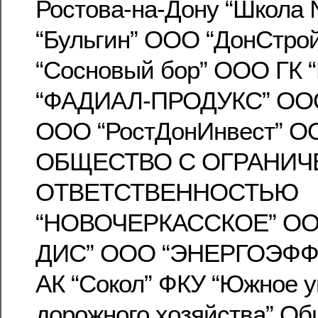
Ростова-на-Дону “Школа
“Бульгин” ООО “ДонСтро
“Сосновый бор” ООО ГК 
“ФАДИАЛ-ПРОДУКС” ОО
ООО “РостДонИнвест” ОО
ОБЩЕСТВО С ОГРАНИ
ОТВЕТСТВЕННОСТЬЮ
“НОВОЧЕРКАССКОЕ” ОО
ДИС” ООО “ЭНЕРГОЭФ
АК “Сокол” ФКУ “Южное 
дорожного хозяйства” Об