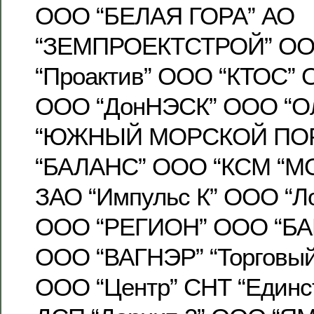
ООО “БЕЛАЯ ГОРА” АО
“ЗЕМПРОЕКТСТРОЙ” ОО
“Проактив” ООО “КТОС” 
ООО “ДонНЭСК” ООО “Ол
“ЮЖНЫЙ МОРСКОЙ ПОР
“БАЛАНС” ООО “КСМ “
ЗАО “Импульс К” ООО “Л
ООО “РЕГИОН” ООО “Б
ООО “ВАГНЭР” “Торговый
ООО “Центр” СНТ “Един