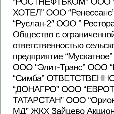
“РОСТНЕФТЬКОМ” ООО 
ХОТЕЛ” ООО “Ренессанс
“Руслан-2″ ООО ” Рестора
Общество с ограниченно
ответственностью сельск
предприятие “Мускатное”
ООО “Элит-Транс” ООО 
“Симба” ОТВЕТСТВЕН
“ДОНАГРО” ООО “ЕВРО
ТАТАРСТАН” ООО “Орион
МД” ЖКХ Зайцево Акцион