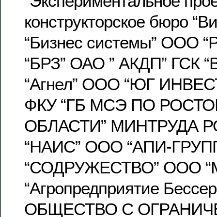
“Экспериментальное прое
конструкторское бюро “В
“Бизнес системы” ООО “
“БРЗ” ОАО ” АКДП” ГСК 
“Агнел” ООО “ЮГ ИНВЕС
ФКУ “ГБ МСЭ ПО РОСТ
ОБЛАСТИ” МИНТРУДА 
“НАИС” ООО “АПИ-ГРУП
“СОДРУЖЕСТВО” ООО “
“Агропредприятие Бессер
ОБЩЕСТВО С ОГРАНИ