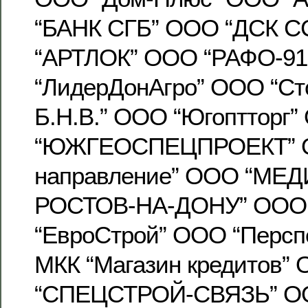
“БАНК СГБ” ООО “ДСК 
“АРТЛОК” ООО “РАФО-9
“ЛидерДонАгро” ООО “Ст
Б.Н.В.” ООО “Югоптторг
“ЮЖГЕОСПЕЦПРОЕКТ” 
направление” ООО “МЕ
РОСТОВ-НА-ДОНУ” ООО
“ЕвроСтрой” ООО “Персп
МКК “Магазин кредитов”
“СПЕЦСТРОЙ-СВЯЗЬ” О