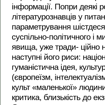
інформації. Попри деякі 
літературознавців у пита
параметрування шістдеся
суспільно-політичного і м
явища, уже тради- ційно 
наступні його риси: націо
гуманістична ідея, культу
(європеїзм, інтелектуалізм
культ «маленької» людини
критика, близькість до екз