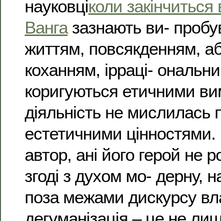
науковці
коли закінчиться 
Ванга
зазнають ви- проб
життям, повсякденням, а
коханням, ірраці- ональн
коригуються етичними ви
діяльність не мислилась 
естетичними цінностями. ’
автор, ані його герой не р
згоді з духом мо- дерну, н
поза межами дискурсу вл
дегуманізація – це не ли