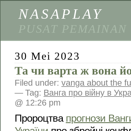
NASAPLAY
PUSAT PEMAINAN
30 Mei 2023
Та чи варта ж вона й
Filed under:
vanga about the f
— Tag:
Ванга про війну в Укра
@ 12:26 pm
Пророцтва
прогнози Ванги
України
про збройні конфл