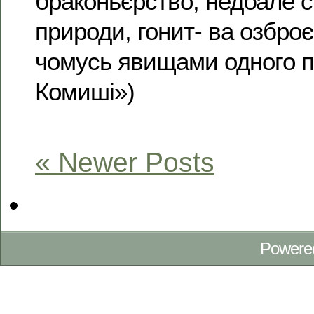
браконьєрство, недбале 
природи, гонит- ва озбро
чомусь явищами одного п
Комиші»)
« Newer Posts
Powere