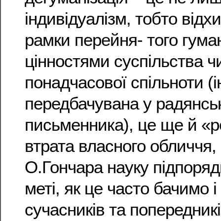
індивідуалізм, тобто відх
рамки перейня- того гума
цінностями суспільства ч
понадчасової спільноти (і
передбачувана у радянсь
письменника), це ще й «р
втрата власного обличчя,
О.Гончара науку підпоря
меті, як це часто бачимо і 
сучасників та попередникі