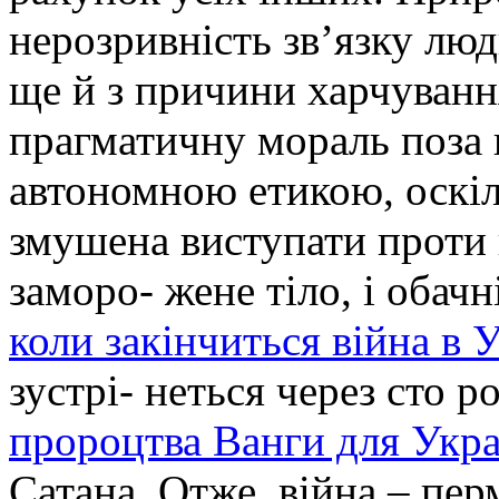
нерозривність зв’язку люд
ще й з причини харчування
прагматичну мораль поза 
автономною етикою, оскі
змушена виступати проти в
заморо- жене тіло, і обач
коли закінчиться війна в 
зустрі- неться через сто р
пророцтва Ванги для Укра
Сатана. Отже, війна – пер