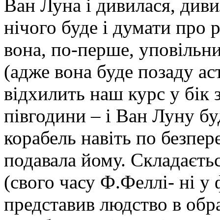
Ван Луна і дивилася, дивил
нічого буде і думати про р
вона, по-перше, уповільн
(адже вона буде позаду аст
відхилить наш курс у бік 
півгодини – і Ван Луну б
корабель навіть по безпер
подавала йому. Складаєть
(свого часу Ф.Феллі- ні 
представив людство в обра