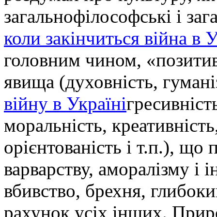
загальнофілософські і зага
коли закінчиться війна в 
головним чином, «позитивн
явища (духовність, гумані
війну в Україні
гресивність
моральність, креативність
орієнтованість і т.п.), що
варварству, аморалізму і і
вбивство, брехня, глибок
рахунок усіх інших. Прир