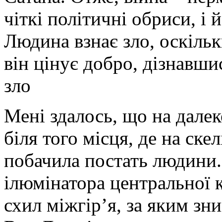
чіткі політичні обриси, і
Людина взнає зло, оскільк
він цінує добро, дізнавши
зло
Мені здалось, що на далеко
біля того місця, де на ске
побачила постать людини.
ілюмінатора центральної к
схил міжгір’я, за яким зн