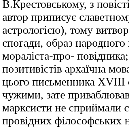
В.Крестовському, з повіс
автор приписує славетном
астрологією), тому витвор
спогади, образ народного 
мораліста-про- повідника
позитивістів архаїчна мова
цього письменника ХVІІІ 
чужими, зате приваблював
марксисти не сприймали 
провідних філософських н