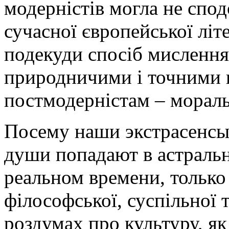
модерністів могла не спо
сучасної європейської літе
подекуди спосіб мисленн
природничими і точними н
постмодерністам – морал
Посему наши экстрасенсы 
души попадают в астраль
реальном времени, только
філософської, суспільної 
роздумах про культуру, я