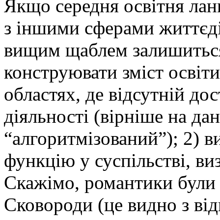
Якщо середня освітня лан
з іншими сферами життєдія
вищим щаблем залишиться 
конструювати зміст освіт
областях, де відсутній до
діяльності (вірніше на да
“алгоритмізований”); 2) 
функцію у суспільстві, ви
Скажімо, романтики були 
Сковороди (це видно з ві