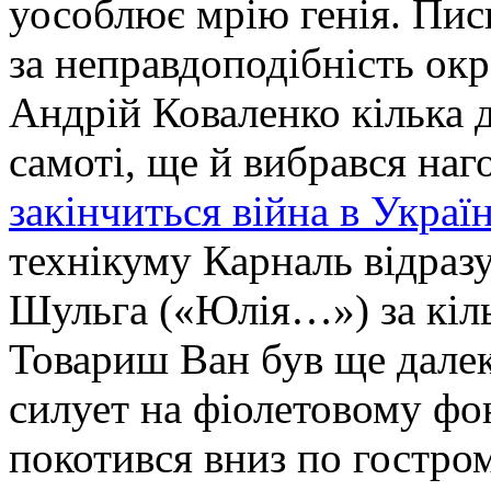
уособлює мрію генія. Пис
за неправдоподібність ок
Андрій Коваленко кілька д
самоті, ще й вибрався наг
закінчиться війна в Украї
технікуму Карналь відразу
Шульга («Юлія…») за кіль
Товариш Ван був ще далеко
силует на фіолетовому фон
покотився вниз по гостро